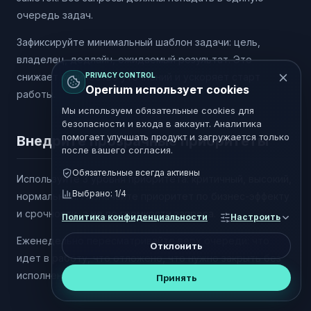
очередь задач.
Зафиксируйте минимальный шаблон задачи: цель,
владелец, дедлайн, ожидаемый результат. Это
снижает количество уточнений и ускоряет старт
PRIVACY CONTROL
Operium использует cookies
работы.
Мы используем обязательные cookies для
безопасности и входа в аккаунт. Аналитика
помогает улучшать продукт и загружается только
Внедрите прозрачные приоритеты
после вашего согласия.
Обязательные всегда активны
Используйте 3 уровня приоритета: критичный, высокий,
Выбрано:
1
/4
нормальный. Назначайте приоритет по бизнес-эффекту
и срочности, а не по громкости запроса.
Политика конфиденциальности
Настроить
Еженедельно пересматривайте верх очереди: что
Отклонить
идет в работу, что отложено, что нужно закрыть без
исполнения.
Принять