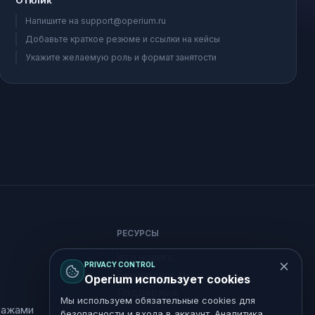
Отклик
Напишите на support@operium.ru
Добавьте краткое резюме и ссылки на кейсы
Укажите желаемую роль и формат занятости
РЕСУРСЫ
Что нового
PRIVACY CONTROL
Безопасность
Operium использует cookies
Поддержка
Мы используем обязательные cookies для
дажами
безопасности и входа в аккаунт. Аналитика