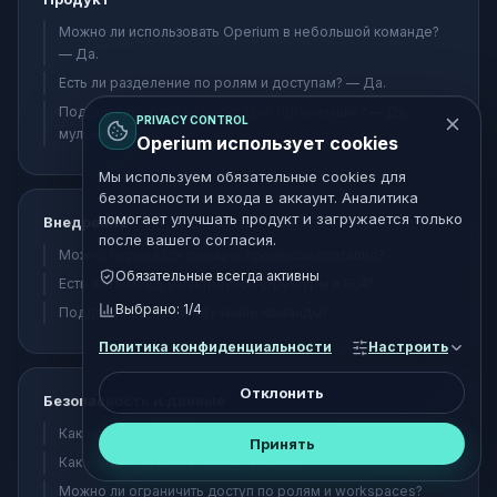
Можно ли использовать Operium в небольшой команде?
— Да.
Есть ли разделение по ролям и доступам? — Да.
Поддерживаются ли несколько организаций? — Да,
PRIVACY CONTROL
мультитенантно.
Operium использует cookies
Мы используем обязательные cookies для
безопасности и входа в аккаунт. Аналитика
помогает улучшать продукт и загружается только
Внедрение
после вашего согласия.
Можно перенести текущие процессы поэтапно?
Обязательные всегда активны
Есть ли помощь с настройкой структуры и SLA?
Выбрано:
1
/4
Поддерживаете ли обучение команды?
Политика конфиденциальности
Настроить
Отклонить
Безопасность и данные
Как хранятся данные пользователей?
Принять
Как управлять доступами и правами?
Можно ли ограничить доступ по ролям и workspaces?