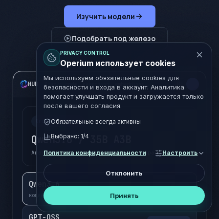
Изучить модели
Подобрать под железо
PRIVACY CONTROL
Operium использует cookies
Мы используем обязательные cookies для
RU
HUB
Поиск: code, reasoning, embeddings...
безопасности и входа в аккаунт. Аналитика
помогает улучшать продукт и загружается только
после вашего согласия.
Orchestra-ready
Обязательные всегда активны
Выбрано:
1
/4
Qwen3.6 / 35B A3B
Агентный кодинг · 262K context · Apache 2.0
Политика конфиденциальности
Настроить
Отклонить
Qwen3.6
GGUF
Принять
кодинг, reasoning
GPT-OSS